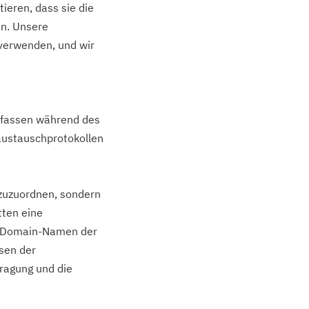
tieren, dass sie die
en. Unsere
 verwenden, und wir
erfassen während des
austauschprotokollen
 zuzuordnen, sondern
tten eine
er Domain-Namen der
ssen der
tragung und die