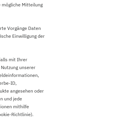
e mögliche Mitteilung
rte Vorgänge Daten
ische Einwilligung der
lls mit Ihrer
 Nutzung unserer
eldeinformationen,
erbe-ID,
dukte angesehen oder
en und jede
onen mithilfe
kie-Richtlinie).